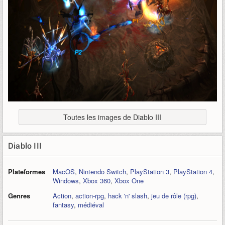
Toutes les images de Diablo III
Diablo III
Plateformes
MacOS
,
Nintendo Switch
,
PlayStation 3
,
PlayStation 4
,
Windows
,
Xbox 360
,
Xbox One
Genres
Action
,
action-rpg
,
hack 'n' slash
,
jeu de rôle (rpg)
,
fantasy
,
médiéval