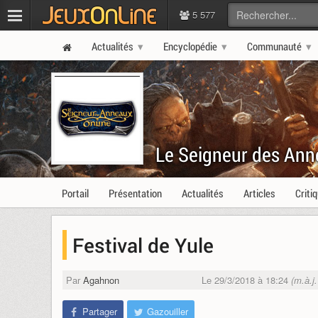
5 577
Actualités
Encyclopédie
Communauté
Le Seigneur des Ann
Portail
Présentation
Actualités
Articles
Criti
Festival de Yule
Par
Agahnon
Le 29/3/2018 à 18:24
(m.à.j
Partager
Gazouiller