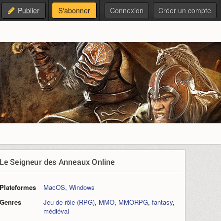
Publier
S'abonner
Connexion
Créer un compte
Le Seigneur des Anneaux Online
Plateformes
MacOS
,
Windows
Genres
Jeu de rôle (RPG)
,
MMO
,
MMORPG
,
fantasy
,
médiéval