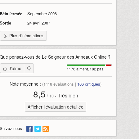
Bêta fermée
Septembre 2006
Sortie
24 avril 2007
Plus d'informations
Que pensez-vous de
Le Seigneur des Anneaux Online
?
J'aime
1176 aiment, 182 pas.
Note moyenne :
(
1418
évaluations |
106
critiques
)
8,5
Très bien
-
/
10
Afficher l'évaluation détaillée
Suivez-nous :