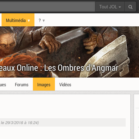
Tout JOL
Multimédia
?
eaux Online : Les Ombres d'Angmar
ques
Forums
Images
Vidéos
. le 29/3/2018 à 18:24)