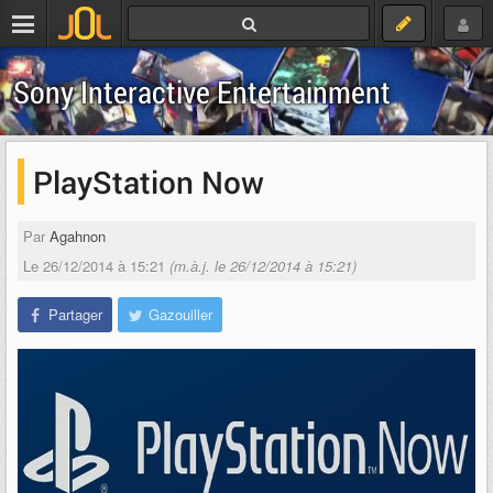
Sony Interactive Entertainment
PlayStation Now
Par
Agahnon
Le 26/12/2014 à 15:21
(m.à.j. le 26/12/2014 à 15:21)
Partager
Gazouiller