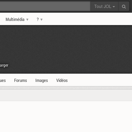
Tout JOL
Multimédia
?
arger
ques
Forums
Images
Vidéos