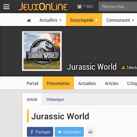
7 553
Actualités
Encyclopédie
Communauté
Jurassic World
Téléch
Portail
Présentation
Actualités
Articles
Criti
Article
Historique
Jurassic World
Partager
Gazouiller