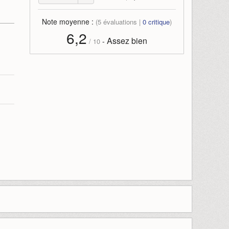
Note moyenne :
(
5
évaluations |
0
critique
)
6,2
Assez bien
-
/
10