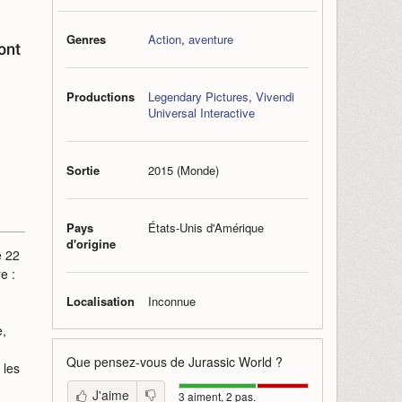
Genres
Action
,
aventure
ont
Productions
Legendary Pictures
,
Vivendi
Universal Interactive
Sortie
2015 (Monde)
Pays
États-Unis d'Amérique
d'origine
e 22
e :
Localisation
Inconnue
e,
Que pensez-vous de
Jurassic World
?
 les
J'aime
3 aiment, 2 pas.