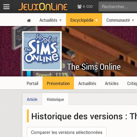
6 030
Actualités
Encyclopédie
Communauté
The Sims Online
Portail
Présentation
Actualités
Articles
Criti
Article
Historique
Historique des versions :
T