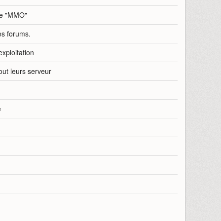
re "MMO"
es forums.
exploitation
out leurs serveur
e