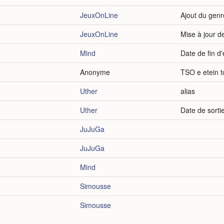
JeuxOnLine
Ajout du gen
JeuxOnLine
Mise à jour d
Mind
Date de fin d'
Anonyme
TSO e etein t
Uther
alias
Uther
Date de sorti
JuJuGa
JuJuGa
Mind
Simousse
Simousse