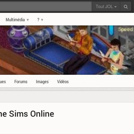
Tout JOL
Multimédia
?
ques
Forums
Images
Vidéos
he Sims Online