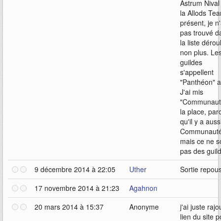
Astrum Nival
la Allods Te
présent, je n'
pas trouvé d
la liste dérou
non plus. Le
guildes
s'appellent
"Panthéon" a
J'ai mis
"Communaut
la place, par
qu'il y a auss
Communauté
mais ce ne s
pas des guil
9 décembre 2014 à 22:05
Uther
Sortie repou
17 novembre 2014 à 21:23
Agahnon
20 mars 2014 à 15:37
Anonyme
j'ai juste rajo
lien du site 