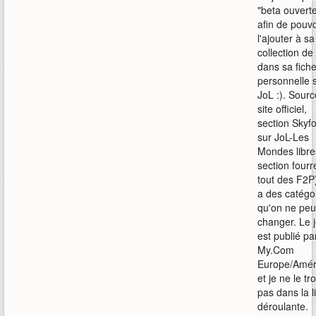
"beta ouvert
afin de pouvo
l'ajouter à sa
collection de
dans sa fich
personnelle 
JoL :). Sourc
site officiel,
section Skyf
sur JoL-Les
Mondes libre
section fourr
tout des F2P).
a des catégo
qu'on ne peu
changer. Le 
est publié pa
My.Com
Europe/Amér
et je ne le tr
pas dans la l
déroulante.