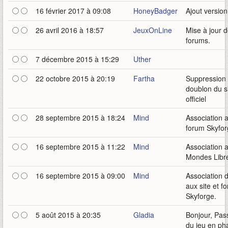
16 février 2017 à 09:08
HoneyBadger
Ajout versio
26 avril 2016 à 18:57
JeuxOnLine
Mise à jour 
forums.
7 décembre 2015 à 15:29
Uther
22 octobre 2015 à 20:19
Fartha
Suppression
doublon du s
officiel
28 septembre 2015 à 18:24
Mind
Association 
forum Skyfor
16 septembre 2015 à 11:22
Mind
Association 
Mondes Libr
16 septembre 2015 à 09:00
Mind
Association 
aux site et f
Skyforge.
5 août 2015 à 20:35
Gladia
Bonjour, Pa
du jeu en ph