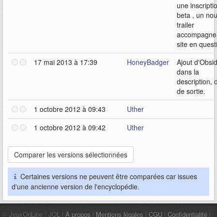
une inscripti
beta , un no
trailer
accompagne 
site en quest
17 mai 2013 à 17:39
HoneyBadger
Ajout d'Obsi
dans la
description, 
de sortie.
1 octobre 2012 à 09:43
Uther
1 octobre 2012 à 09:42
Uther
Certaines versions ne peuvent être comparées car issues
d'une ancienne version de l'encyclopédie.
© JeuxOnLine / JOL |
À propos
|
Mentions légales
|
CGU
|
Confidentialité
|