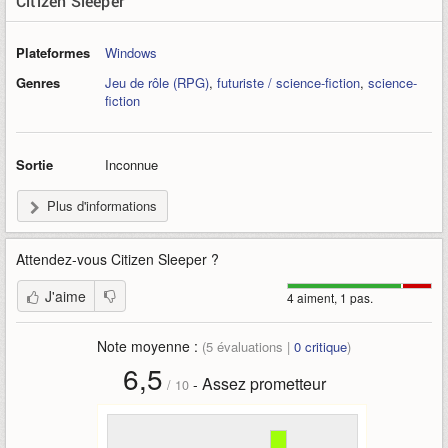
Citizen Sleeper
Plateformes
Windows
Genres
Jeu de rôle (RPG)
,
futuriste / science-fiction
,
science-
fiction
Sortie
Inconnue
Plus d'informations
Attendez-vous
Citizen Sleeper
?
J'aime
4 aiment, 1 pas.
Note moyenne :
(
5
évaluations |
0
critique
)
6,5
Assez prometteur
-
/
10