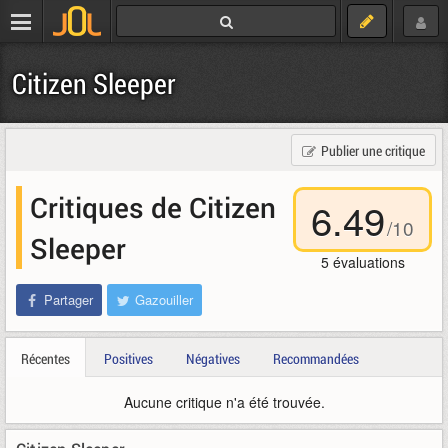
Citizen Sleeper
Publier une critique
Critiques de Citizen
6.49
/
10
Sleeper
5
évaluations
Partager
Gazouiller
Récentes
Positives
Négatives
Recommandées
Aucune critique n'a été trouvée.