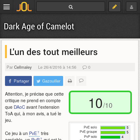
Dark Age of Camelot
L'un des tout meilleurs
Par
Cellmaley
Le 26/4/2016 à 14:56
0
Partager
Gazouiller
Attention, je précise que cette
10
critique ne prend en compte
/10
que
DAoC
avant l'extension
ToA qui, à mon avis, a tué le
jeu.
Ce jeu à un
PvE
très
agréable, un
RvR
qui est le