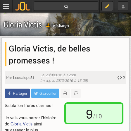
Gloria Victis
Télécharger
Gloria Victis, de belles
promesses !
Le 28/3/2016 à 12:20
Par
Lescalope31
2
(m.à.j. le 28/3/2016 à 13:39)
Partager
Gazouiller
Salutation frères d'armes !
9
/10
Je vais vous narrer l'histoire
de
Gloria Victis
ainsi
qu'essayer le plus