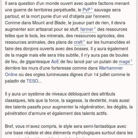
Il sera question d'un monde ouvert avec quatre factions menant
une guerre de territoires perpétuelle, le
PvP
sauvage sera
partout, et la mort punie d'un vol d'objets par l'ennemi.
Comme dans Mount and Blade, le joueur part de rien, il devra
augmenter son artisanat pour se stuff,
farmer
des ressources
telles que le bois, les minerais, des ressources agricoles, des
ressources animales, des plans de
craft
sur les humanoïdes et
faire des donjons ouverts avec des
bosses
. Il y aura également
de la magie mais elle sera très subtile, il n'y aura pas de boules
de feu, de gigantesque
AoE
de feu lancé par un putain de
mage
derrière les murs d'une forteresse comme dans
Warhammer
Online
ou des orgies lumineuses dignes d'un 14 juillet comme le
paladin de
TESO
...
Il y aura un système de niveaux débloquant des attributs
classiques, tels que la force, la sagesse, la dextérité, mais aussi
des talents passifs pour augmenter la régénération, les dégâts, la
pénétration d'armure et également des talents actifs.
Bref, vous m'avez compris, le style sera semi-fantastique avec
une base réaliste et des éléments mythologiques surtout dans les