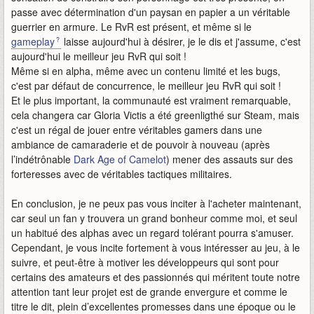
passe avec détermination d'un paysan en papier a un véritable
guerrier en armure. Le RvR est présent, et même si le
gameplay
laisse aujourd'hui à désirer, je le dis et j'assume, c'est
aujourd'hui le meilleur jeu RvR qui soit !
Même si en alpha, même avec un contenu limité et les bugs,
c'est par défaut de concurrence, le meilleur jeu RvR qui soit !
Et le plus important, la communauté est vraiment remarquable,
cela changera car Gloria Victis a été greenligthé sur Steam, mais
c'est un régal de jouer entre véritables gamers dans une
ambiance de camaraderie et de pouvoir à nouveau (après
l’indétrônable
Dark Age of Camelot
) mener des assauts sur des
forteresses avec de véritables tactiques militaires.
En conclusion, je ne peux pas vous inciter à l'acheter maintenant,
car seul un fan y trouvera un grand bonheur comme moi, et seul
un habitué des alphas avec un regard tolérant pourra s'amuser.
Cependant, je vous incite fortement à vous intéresser au jeu, à le
suivre, et peut-être à motiver les développeurs qui sont pour
certains des amateurs et des passionnés qui méritent toute notre
attention tant leur projet est de grande envergure et comme le
titre le dit, plein d’excellentes promesses dans une époque ou le