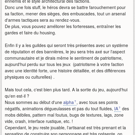
ennemis et le style architectural des factions.
Donc une fois stuff, le héros devra se battre farouchement pour
sa faction, mener des sièges, des embuscades, tout un arsenal
d'armes tactiques sera au rendez-vous.
De plus, vous pouvez améliorer les forteresses, entraîner les
gardes et faire du housing.
Enfin il y a les guildes qui seront très présentes avec un système
de réputation et des bannières, le jeu sera très axé sur l'aspect
communautaire et je dirais même le sentiment de patriotisme,
aujourd'hui perdu sur tous les jeux (patriotisme à votre faction
avec une identité forte, une histoire détaillée, et des différences
physiques ou culturelles) .
Mais tout cela, c'est bien plus tard. A la sortie du jeu, aujourd'hui
qu'en est-il ?
Nous sommes au début d'une
alpha
, avec tous ses points
négatifs, animations dégueulasses et pas du tout fluides,
IA
des
mobs débiles, pattern mal foutus, bugs de textures, lags, zone
vide, crash, interface rustique, etc. !
Cependant, le jeu reste jouable, l'artisanat est très prenant et la
sensation de construire son personnage est très présente, on