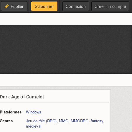
Publier
S'abonner
Connexion
Créer un compte
Dark Age of Camelot
Plateformes
Windows
Genres
Jeu de rôle (RPG)
,
MMO
,
MMORPG
,
fantasy
,
médiéval