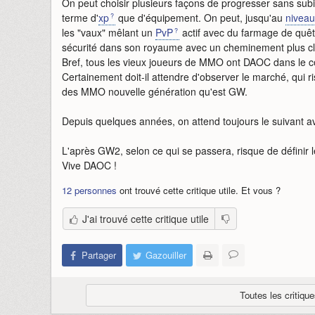
On peut choisir plusieurs façons de progresser sans sub
terme d'
xp
que d'équipement. On peut, jusqu'au
niveau
les "vaux" mêlant un
PvP
actif avec du farmage de quêt
sécurité dans son royaume avec un cheminement plus cl
Bref, tous les vieux joueurs de MMO ont DAOC dans le c
Certainement doit-il attendre d'observer le marché, qui r
des MMO nouvelle génération qu'est GW.
Depuis quelques années, on attend toujours le suivant a
L'après GW2, selon ce qui se passera, risque de définir le
Vive DAOC !
12 personnes
ont trouvé cette critique utile. Et vous ?
J'ai trouvé cette critique utile
Partager
Gazouiller
Toutes les critiq