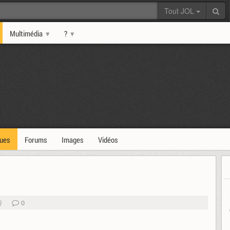
Tout JOL
Multimédia
?
ques
Forums
Images
Vidéos
)
0