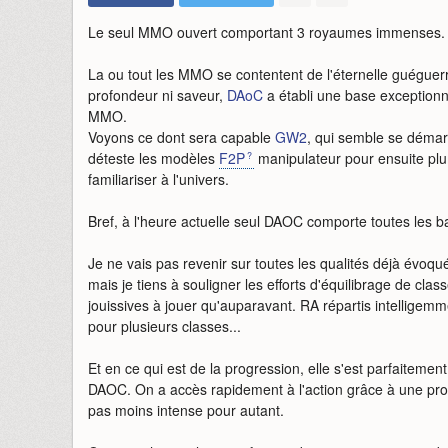
Le seul MMO ouvert comportant 3 royaumes immenses.
La ou tout les MMO se contentent de l'éternelle guéguer
profondeur ni saveur,
DAoC
a établi une base exceptionne
MMO.
Voyons ce dont sera capable
GW2
, qui semble se démar
déteste les modèles
F2P
manipulateur pour ensuite plu
familiariser à l'univers.
Bref, à l'heure actuelle seul DAOC comporte toutes les 
Je ne vais pas revenir sur toutes les qualités déjà évoqu
mais je tiens à souligner les efforts d'équilibrage de clas
jouissives à jouer qu'auparavant. RA répartis intellige
pour plusieurs classes...
Et en ce qui est de la progression, elle s'est parfaiteme
DAOC. On a accès rapidement à l'action grâce à une pro
pas moins intense pour autant.