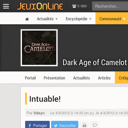
5 989
Actualités
Encyclopédie
Communauté
Dark Age of Camelot
Portail
Présentation
Actualités
Articles
Criti
Intuable!
Par
Valsyn
Le 4/4/2012 à 14:33
(m.à.j. le 4/4/2012 à 14:33
Partager
Gazouiller