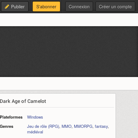
Publier
S'abonner
Connexion
Créer un compte
Dark Age of Camelot
Plateformes
Windows
Genres
Jeu de rôle (RPG)
,
MMO
,
MMORPG
,
fantasy
,
médiéval