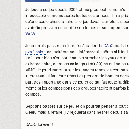
Je joue à ce jeu depuis 2004 et malgrès tout, je ne m'en 
impeccable et même après toutes ces années, il n'a pris q
qu'une seule chose à faire si le jeu devait s’arrêter : s
avoir l'impression de perdre son temps et son argent s
WoW
!
Je pourrais passer ma journée à parler de
DAoC
mais le 
pvp
solo
est extrêmement intéressant, même si il faut l
furtif pour bien s'en sortir sans s'arracher les yeux de la
extraordinaire, entre les cc longs (1min30) ce qui ne se 
MMO, le jeu d'interrupt sur les mages rends les combat
intéressant, il faut être réactif et prendre de bonnes déci
part très importante dans ce jeu et ce qui fait toute la di
même si les compositions des groupes facilitent parfois 
compos.
Sept ans passés sur ce jeu et on pourrait penser à tout 
Geek, mais à refaire, j'y rejouerai sans hésiter depuis sa 
DAOC forever !