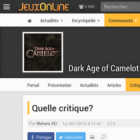
6 895
Actualités
Encyclopédie
Communauté
Dark Age of Camelot
Portail
Présentation
Actualités
Articles
Criti
Quelle critique?
Par
Mehara AD
Le 25/1/2012 à 11:41
0
Partager
Gazouiller