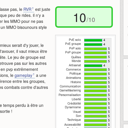
lasse pas, le
RVR
est juste
10
ue peu de rides. il n'y a
/10
toper les MMO pour ne pas
ur un MMO bisounours style
mieux serait d'y jouer, le
'avouer, il vaut mieux être
 tête. Le jeu de groupe est
retrouve pas sur les autres
s en pvp extrêmement
sions, le
gameplay
a une
fférence entre les groupes,
les combats contre d'autres
ce temps perdu à être un
sortie !