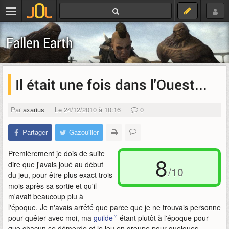
Fallen Earth
Il était une fois dans l'Ouest...
Par
axarius
Le 24/12/2010 à 10:16
0
Partager
Gazouiller
Premièrement je dois de suite
8
dire que j'avais joué au début
/10
du jeu, pour être plus exact trois
mois après sa sortie et qu'il
m'avait beaucoup plu à
l'époque. Je n'avais arrêté que parce que je ne trouvais personne
pour quêter avec moi, ma
guilde
étant plutôt à l'époque pour
que chacun se démerde et le jeu en groupe pour quelques