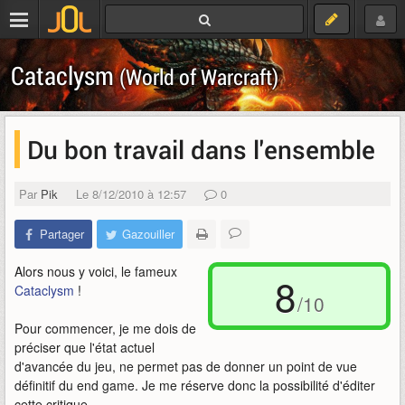
Cataclysm
(World of Warcraft)
Du bon travail dans l'ensemble
Par
Pik
Le 8/12/2010 à 12:57
0
Partager
Gazouiller
Alors nous y voici, le fameux
8
Cataclysm
!
/10
Pour commencer, je me dois de
préciser que l'état actuel
d'avancée du jeu, ne permet pas de donner un point de vue
définitif du end game. Je me réserve donc la possibilité d'éditer
cette critique.