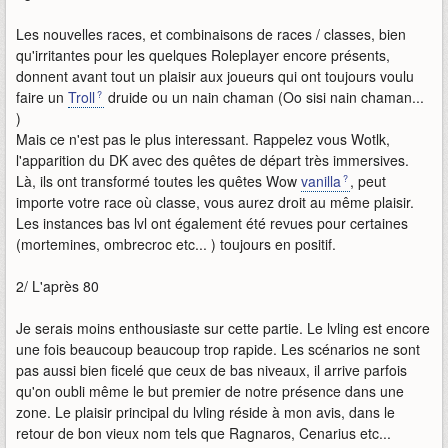
Les nouvelles races, et combinaisons de races / classes, bien
qu'irritantes pour les quelques Roleplayer encore présents,
donnent avant tout un plaisir aux joueurs qui ont toujours voulu
faire un
Troll
druide ou un nain chaman (Oo sisi nain chaman...
)
Mais ce n'est pas le plus interessant. Rappelez vous Wotlk,
l'apparition du DK avec des quêtes de départ très immersives.
Là, ils ont transformé toutes les quêtes Wow
vanilla
, peut
importe votre race où classe, vous aurez droit au même plaisir.
Les instances bas lvl ont également été revues pour certaines
(mortemines, ombrecroc etc... ) toujours en positif.
2/ L'après 80
Je serais moins enthousiaste sur cette partie. Le lvling est encore
une fois beaucoup beaucoup trop rapide. Les scénarios ne sont
pas aussi bien ficelé que ceux de bas niveaux, il arrive parfois
qu'on oubli même le but premier de notre présence dans une
zone. Le plaisir principal du lvling réside à mon avis, dans le
retour de bon vieux nom tels que Ragnaros, Cenarius etc...