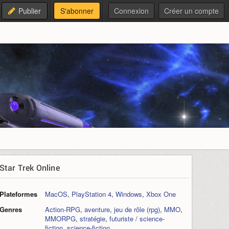
Publier
S'abonner
Connexion
Créer un compte
Star Trek Online
Plateformes
MacOS
,
PlayStation 4
,
Windows
,
Xbox One
Genres
Action-RPG
,
aventure
,
jeu de rôle (rpg)
,
MMO
,
MMORPG
,
stratégie
,
futuriste / science-
fiction
,
science-fiction