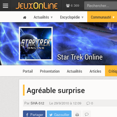
6 369
Actualités
Encyclopédie
Communauté
Star Trek Online
Portail
Présentation
Actualités
Articles
Criti
Agréable surprise
Par
SHA-512
Le 29/9/2010 à 12:09
0
Partager
Gazouiller