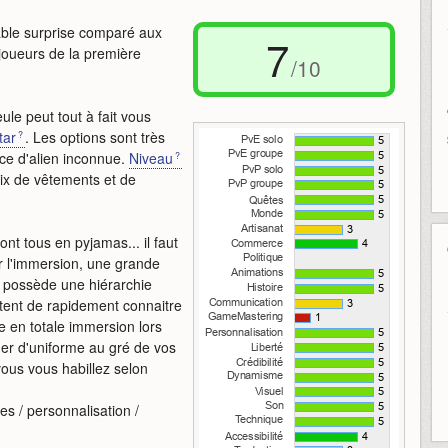
able surprise comparé aux
7
s joueurs de la première
/10
le peut tout à fait vous
tar
. Les options sont très
e d'alien inconnue.
Niveau
ix de vêtements et de
nt tous en pyjamas... il faut
r l'immersion, une grande
ui possède une hiérarchie
ttent de rapidement connaitre
re en totale immersion lors
ger d'uniforme au gré de vos
ous vous habillez selon
s / personnalisation /