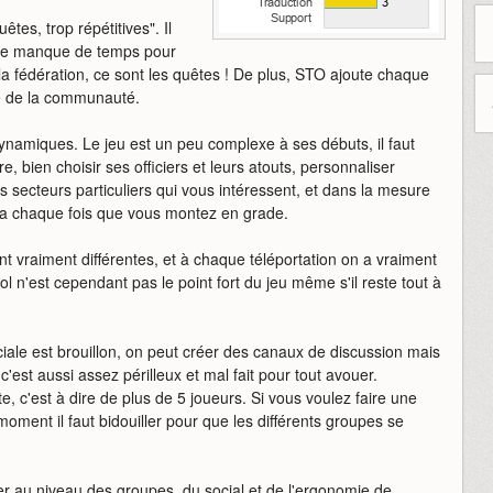
êtes, trop répétitives". Il
e je manque de temps pour
 la fédération, ce sont les quêtes ! De plus, STO ajoute chaque
e de la communauté.
ynamiques. Le jeu est un peu complexe à ses débuts, il faut
e, bien choisir ses officiers et leurs atouts, personnaliser
secteurs particuliers qui vous intéressent, et dans la mesure
le a chaque fois que vous montez en grade.
ont vraiment différentes, et à chaque téléportation on a vraiment
ol n'est cependant pas le point fort du jeu même s'il reste tout à
ciale est brouillon, on peut créer des canaux de discussion mais
c'est aussi assez périlleux et mal fait pour tout avouer.
e, c'est à dire de plus de 5 joueurs. Si vous voulez faire une
e moment il faut bidouiller pour que les différents groupes se
rter au niveau des groupes, du social et de l'ergonomie de