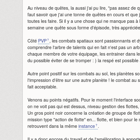
Au niveau de quêtes, la aussi j'ai pu lire, "pas assez de qu
faut savoir que j'ai une tonne de quêtes en cours et qu
toutes les faire. Si il y a une chose qui ne manque pas à
semaine une quête sous forme d'épisode, très apprécié
Côté
PVP
, les combats spatiaux sont passionnants et d
comprendre l'arbre de talents qui en fait n'est pas un arbr
chaque membre de votre équipage, les entrainer dans les 
du possible éviter de se tromper : ) la respé est possib
Autre point positif sur les combats au sol, les planètes s
l'impression d'être sur une autre planète ! le combat au s
fait acceptable.
Venons au points négatifs. Pour le moment l'interface so
on ne voit pas qui est dessus, niveau gestion des flottes, 
Un gros point noir concerne la création de groupe de flott
mission type "action de flotte" en... flotte, et bien pour l
retrouvent dans la même
instance
.
Il y a donc encore du travail et de l'amélioration à appo