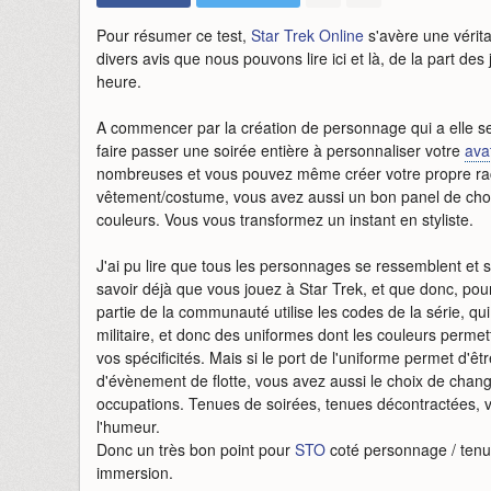
Pour résumer ce test,
Star Trek Online
s'avère une vérit
divers avis que nous pouvons lire ici et là, de la part de
heure.
A commencer par la création de personnage qui a elle seu
faire passer une soirée entière à personnaliser votre
ava
nombreuses et vous pouvez même créer votre propre rac
vêtement/costume, vous avez aussi un bon panel de cho
couleurs. Vous vous transformez un instant en styliste.
J'ai pu lire que tous les personnages se ressemblent et so
savoir déjà que vous jouez à Star Trek, et que donc, pou
partie de la communauté utilise les codes de la série, q
militaire, et donc des uniformes dont les couleurs perme
vos spécificités. Mais si le port de l'uniforme permet d'êt
d'évènement de flotte, vous avez aussi le choix de chan
occupations. Tenues de soirées, tenues décontractées, v
l'humeur.
Donc un très bon point pour
STO
coté personnage / tenue
immersion.