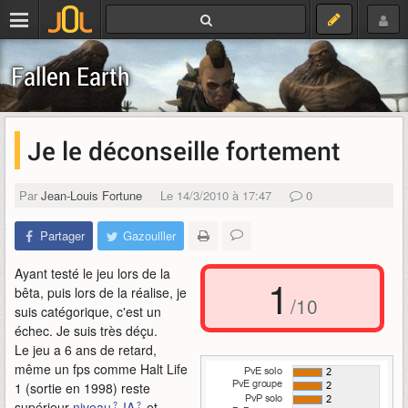
Fallen Earth
Je le déconseille fortement
Par
Jean-Louis Fortune
Le 14/3/2010 à 17:47
0
Partager
Gazouiller
Ayant testé le jeu lors de la
1
bêta, puis lors de la réalise, je
/10
suis catégorique, c'est un
échec. Je suis très déçu.
Le jeu a 6 ans de retard,
même un fps comme Halt Life
1 (sortie en 1998) reste
supérieur
niveau
IA
et