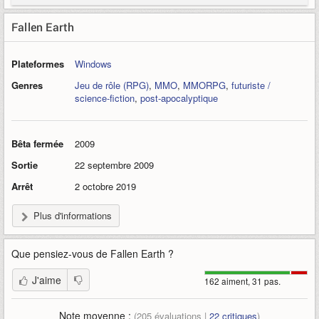
Fallen Earth
Plateformes
Windows
Genres
Jeu de rôle (RPG)
,
MMO
,
MMORPG
,
futuriste /
science-fiction
,
post-apocalyptique
Bêta fermée
2009
Sortie
22 septembre 2009
Arrêt
2 octobre 2019
Plus d'informations
Que pensiez-vous de
Fallen Earth
?
J'aime
162 aiment, 31 pas.
Note moyenne :
(
205
évaluations |
22
critiques
)