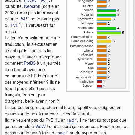
jouabilité.
Neocron
(sortie en
2002) reste plus intéressant
pour le
PvP
, et je parle pas
du
PvE
... EverQuest1 fait
mieux.
Le jeu n'a quasiment aucune
traduction, ils s'excusent en
disant qu'ils n'ont pas les
moyens, il faudra m'expliquer
comment
PotBS
à un jeu trés
bien traduit avec une
communauté FR inférieur et
des moyens inférieur ? Ils ne
feront pas d'effort pour les
français, ils n'ont pas
d'argents, belle avenir non ?
Le jeu est long, les quêtes mal foutu, répétitives, éloignés, on
passe son temps à marcher... c'est fatiguant.
Ils ne veulent pas du PvE HL en
raid
, il ne faut surtout pas que
ça ressemble à
WoW
! et d'ailleurs ça risque pas. Finalement, on
passe son temps à faire du
solo
ou du pvp brouillon.