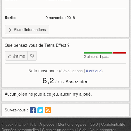
Sortie
9 novembre 2018
Plus d'informations
Que pensez-vous de
Tetris Effect
?
J'aime
2 aiment, 1 pas.
Note moyenne :
(
3
évaluations |
0
critique
)
6,2
Assez bien
-
/
10
Aucun jolien ne joue à ce jeu, aucun n'y a joué.
Suivez-nous :
© JeuxOnLine / JOL |
À propos
|
Mentions légales
|
CGU
|
Confidentialité
|
Données personnelles
|
Signaler un contenu
|
Aide
|
Nous contacter