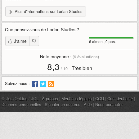
Plus d'informations sur Larian Studios
Que pensez-vous de
Larian Studios
?
J'aime
6 aiment, 0 pas.
Note moyenne :
(
6
évaluations)
8,3
Très bien
-
/
10
Suivez-nous :
© JeuxOnLine / JOL |
À propos
|
Mentions légales
|
CGU
|
Confidentialité
|
Données personnelles
|
Signaler un contenu
|
Aide
|
Nous contacter