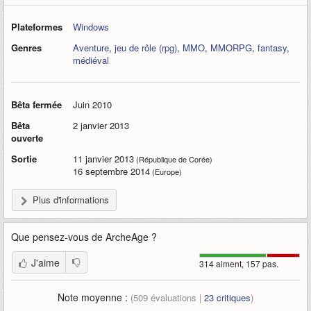
Plateformes
Windows
Genres
Aventure
,
jeu de rôle (rpg)
,
MMO
,
MMORPG
,
fantasy
,
médiéval
Bêta fermée
Juin 2010
Bêta
2 janvier 2013
ouverte
Sortie
11 janvier 2013
(République de Corée)
16 septembre 2014
(Europe)
Plus d'informations
Que pensez-vous de
ArcheAge
?
J'aime
314 aiment, 157 pas.
Note moyenne :
(
509
évaluations |
23
critiques
)