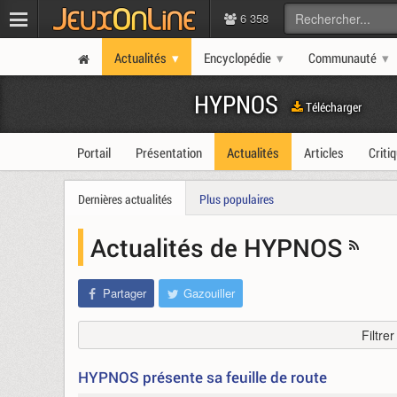
6 358
Actualités
Encyclopédie
Communauté
HYPNOS
Télécharger
Portail
Présentation
Actualités
Articles
Criti
Dernières actualités
Plus populaires
Actualités de HYPNOS
Partager
Gazouiller
Filtre
HYPNOS présente sa feuille de route