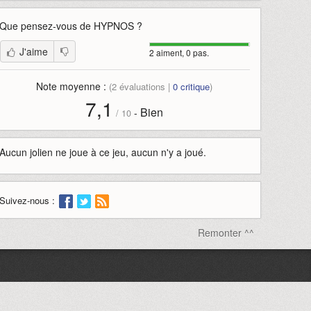
Que pensez-vous de
HYPNOS
?
J'aime
2 aiment, 0 pas.
Note moyenne :
(
2
évaluations |
0
critique
)
7,1
Bien
-
/
10
Aucun jolien ne joue à ce jeu, aucun n'y a joué.
Suivez-nous :
Remonter ^^