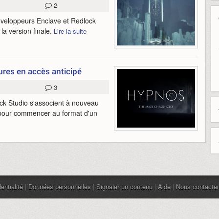
2
 développeurs Enclave et Redlock
 la version finale.
Lire la suite
es en accès anticipé
3
ck Studio s'associent à nouveau
 pour commencer au format d'un
entialité
|
Données personnelles
|
Signaler un contenu
|
Aide
|
Nous contacter