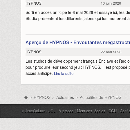
HYPNOS
10 juin 2026
Sorti en accès anticipé le 6 mai 2026 et essayé ici, les
Studio présentent les différents jalons qui les mèneront à
Aperçu de HYPNOS - Envoutantes mégastructur
HYPNOS
22 mai 2026
Les studios de développement français Enclave et Redlo
pour produire leur second jeu : HYPNOS. Il est proposé
accès anticipé.
Lire la suite
HYPNOS
Actualités
Actualités de HYPNOS
>
>
>
© JeuxOnLine / JOL |
À propos
|
Mentions légales
|
CGU
|
Confid