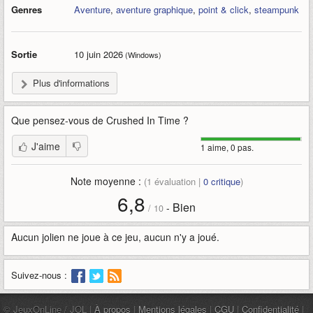
Genres
Aventure
,
aventure graphique
,
point & click
,
steampunk
Sortie
10 juin 2026
(Windows)
Plus d'informations
Que pensez-vous de
Crushed In Time
?
J'aime
1 aime, 0 pas.
Note moyenne :
(
1
évaluation |
0
critique
)
6,8
Bien
-
/
10
Aucun jolien ne joue à ce jeu, aucun n'y a joué.
Suivez-nous :
© JeuxOnLine / JOL |
À propos
|
Mentions légales
|
CGU
|
Confidentialité
|