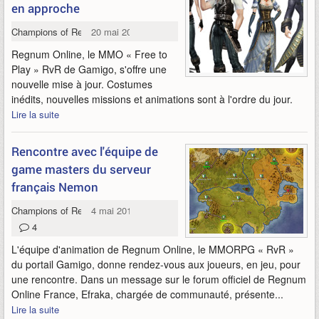
en approche
Champions of Regnum
20 mai 2010
Regnum Online, le MMO « Free to
Play » RvR de Gamigo, s'offre une
nouvelle mise à jour. Costumes
inédits, nouvelles missions et animations sont à l'ordre du jour.
Lire la suite
Rencontre avec l'équipe de
game masters du serveur
français Nemon
Champions of Regnum
4 mai 2010
4
L'équipe d'animation de Regnum Online, le MMORPG « RvR »
du portail Gamigo, donne rendez-vous aux joueurs, en jeu, pour
une rencontre. Dans un message sur le forum officiel de Regnum
Online France, Efraka, chargée de communauté, présente...
Lire la suite