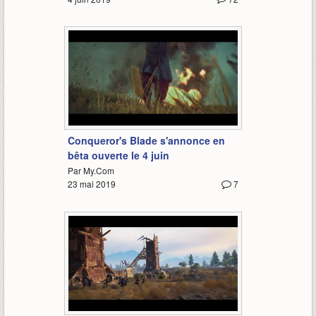
2:28
Conqueror's Blade s'annonce en
bêta ouverte le 4 juin
Par My.Com
23 mai 2019
7
1:08