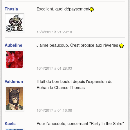
Thysia
Excellent, quel dépaysement
15/4/2017 à 21:29:10
Aubeline
J'aime beaucoup. C'est propice aux rêveries
16/4/2017 à 01:28:03
Valderion
Il fait du bon boulot depuis l'expansion du
Rohan le Chance Thomas
16/4/2017 à 04:16:08
Kaels
Pour l'anecdote, concernant "Party in the Shire"
: