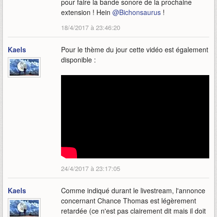
pour faire la bande sonore de la prochaine
extension ! Hein
@
Bichonsaurus
!
18/4/2017 à 23:46:20
Kaels
Pour le thème du jour cette vidéo est également
disponible :
24/4/2017 à 23:17:05
Kaels
Comme indiqué durant le livestream, l'annonce
concernant Chance Thomas est légèrement
retardée (ce n'est pas clairement dit mais il doit