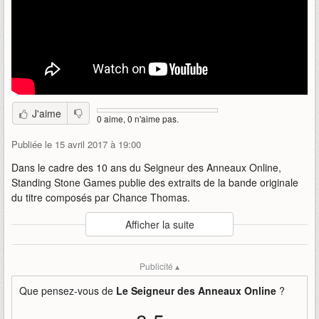
J'aime
0 aime, 0 n'aime pas.
Publiée le 15 avril 2017 à 19:00
Dans le cadre des 10 ans du Seigneur des Anneaux Online,
Standing Stone Games publie des extraits de la bande originale
du titre composés par Chance Thomas.
Auteur
:
Standing Stone Games
Afficher la suite
Mise en ligne par
:
Kaels
Mots-clefs
:
bande
chance
heart
hero
Publicité ▴
le-seigneur-des-anneaux-online
les-ombres-dangmar
of
originale
sdao
Que pensez-vous de
Le Seigneur des Anneaux Online
?
standing-stone-games
thomas