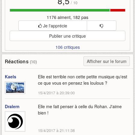
8,5
/
10
1176 aiment, 182 pas
Je l'apprécie
Publier une critique
106 critiques
Réactions
Afficher sur le forum
(10)
Kaels
Elle est terrible non cette petite musique qu'est
ce que vous en pensez les loulous ?
15/4/2017 à 20:39:00
Dralern
Elle me fait penser à celle du Rohan. J'aime
bien !
15/4/2017 à 21:11:38