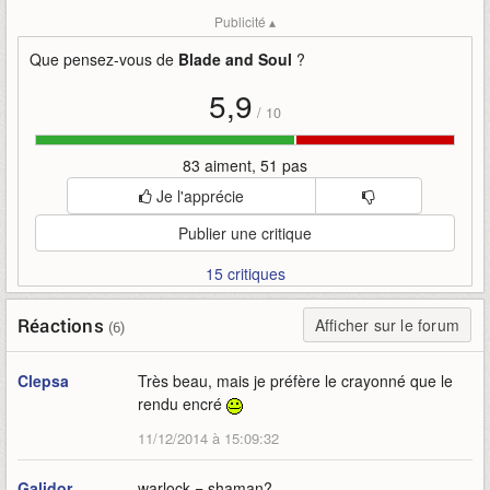
Mots-clefs
:
blade-and-soul
journal-graphique
Publicité ▴
journal-de-développement
ncsoft-korea
warlock
asie
coree-du-sud
Que pensez-vous de
Blade and Soul
?
5,9
/
10
83 aiment, 51 pas
Je l'apprécie
Publier une critique
15 critiques
Réactions
Afficher sur le forum
(6)
Clepsa
Très beau, mais je préfère le crayonné que le
rendu encré
11/12/2014 à 15:09:32
Galidor
warlock = shaman?