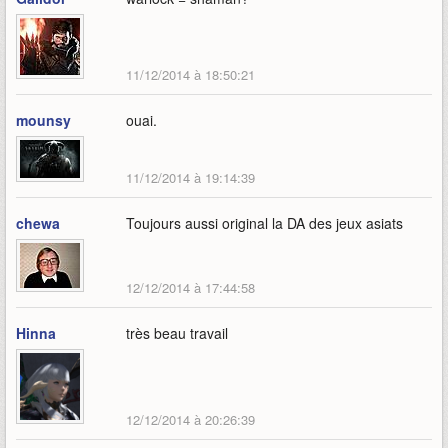
11/12/2014 à 18:50:21
mounsy
ouai.
11/12/2014 à 19:14:39
chewa
Toujours aussi original la DA des jeux asiats
12/12/2014 à 17:44:58
Hinna
très beau travail
12/12/2014 à 20:26:39