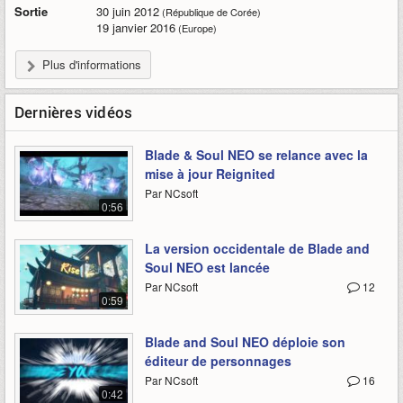
Sortie
30 juin 2012
(République de Corée)
19 janvier 2016
(Europe)
Plus d'informations
Dernières vidéos
Blade & Soul NEO se relance avec la
mise à jour Reignited
Par NCsoft
0:56
La version occidentale de Blade and
Soul NEO est lancée
Par NCsoft
12
0:59
Blade and Soul NEO déploie son
éditeur de personnages
Par NCsoft
16
0:42