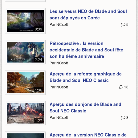
Les serveurs NEO de Blade and Soul
sont déployés en Corée
Par NCsoft
5
0:39
Rétrospective : la version
occidentale de Blade and Soul fête
son huitième anniversaire
2:24
Par NCsoft
Aperçu de la refonte graphique de
Blade and Soul NEO Classic
Par NCsoft
18
1:36
Aperçu des donjons de Blade and
Soul NEO Classic
Par NCsoft
8
1:27
Aperçu de la version NEO Classic de