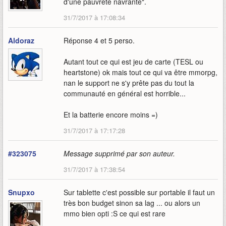
d'une pauvreté navrante".
31/7/2017 à 17:08:34
Aldoraz
Réponse 4 et 5 perso.
Autant tout ce qui est jeu de carte (TESL ou
heartstone) ok mais tout ce qui va être mmorpg,
nan le support ne s'y prête pas du tout la
communauté en général est horrible...
Et la batterie encore moins =)
31/7/2017 à 17:17:28
#323075
Message supprimé par son auteur.
31/7/2017 à 17:38:54
Snupxo
Sur tablette c'est possible sur portable il faut un
très bon budget sinon sa lag ... ou alors un
mmo bien opti :S ce qui est rare