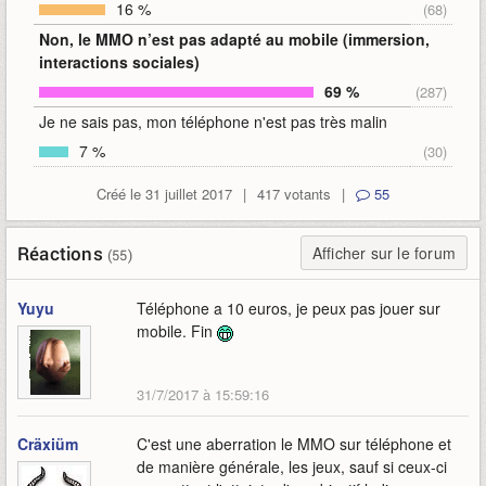
16 %
(68)
Non, le MMO n’est pas adapté au mobile (immersion,
interactions sociales)
69 %
(287)
Je ne sais pas, mon téléphone n'est pas très malin
7 %
(30)
Créé le 31 juillet 2017
|
417 votants
|
55
Réactions
Afficher sur le forum
(55)
Yuyu
Téléphone a 10 euros, je peux pas jouer sur
mobile. Fin
31/7/2017 à 15:59:16
Cräxiüm
C'est une aberration le MMO sur téléphone et
de manière générale, les jeux, sauf si ceux-ci