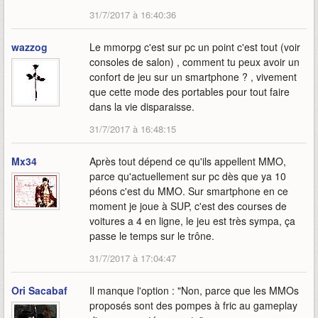
31/7/2017 à 16:40:36
wazzog
Le mmorpg c'est sur pc un point c'est tout (voir
consoles de salon) , comment tu peux avoir un
confort de jeu sur un smartphone ? , vivement
que cette mode des portables pour tout faire
dans la vie disparaisse.
31/7/2017 à 16:48:15
Mx34
Après tout dépend ce qu'ils appellent MMO,
parce qu'actuellement sur pc dès que ya 10
péons c'est du MMO. Sur smartphone en ce
moment je joue à SUP, c'est des courses de
voitures a 4 en ligne, le jeu est très sympa, ça
passe le temps sur le trône.
31/7/2017 à 17:04:47
Ori Sacabaf
Il manque l'option : "Non, parce que les MMOs
proposés sont des pompes à fric au gameplay