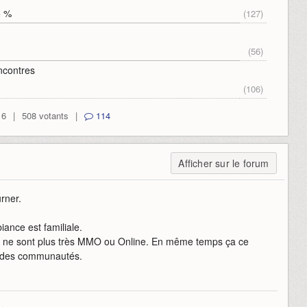
5 %
(127)
(56)
ncontres
(106)
16
|
508 votants
|
114
Afficher sur le forum
rner.
ance est familiale.
s ne sont plus très MMO ou Online. En même temps ça ce
t des communautés.