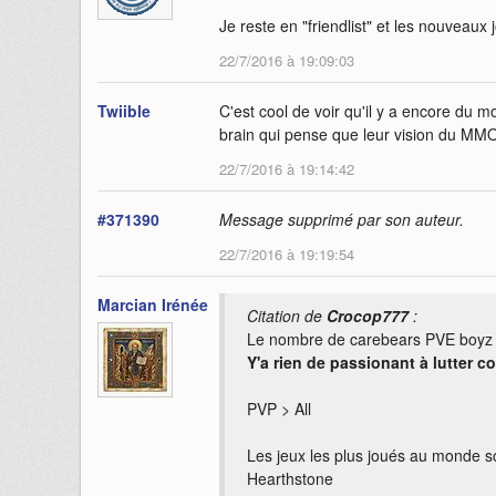
Je reste en "friendlist" et les nouveau
22/7/2016 à 19:09:03
Twiible
C'est cool de voir qu'il y a encore du 
brain qui pense que leur vision du MMO 
22/7/2016 à 19:14:42
#371390
Message supprimé par son auteur.
22/7/2016 à 19:19:54
Marcian Irénée
Citation de
Crocop777
:
Le nombre de carebears PVE boyz
Y'a rien de passionant à lutter c
PVP > All
Les jeux les plus joués au monde s
Hearthstone