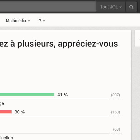
Tout JOL
Multimédia
?
ez à plusieurs, appréciez-vous
41 %
(207)
age
30 %
(153)
(68)
inction