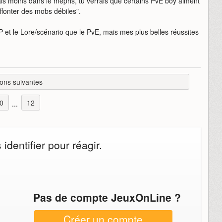
nnais moins dans le mépris, tu verrais que certains PvE boy aiment
ffonter des mobs débiles".
vP et le Lore/scénario que le PvE, mais mes plus belles réussites
ons suivantes
0
12
...
dentifier pour réagir.
Pas de compte JeuxOnLine ?
Créer un compte