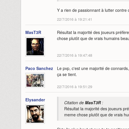
Y a rien de passionnant à lutter contre 
22/7/2016 à 19:21:41
MasT3R
Résultat la majorité des joueurs préfèr
chose plutôt que de vrais humains beauco
22/7/2016 à 19:47:48
Paco Sanchez
Le pvp, c'est une majorité de connards
ça se tient.
22/7/2016 à 19:51:29
Elysander
Citation de
MasT3R
:
Résultat la majorité des joueurs pré
meme chose plutôt que de vrais huma