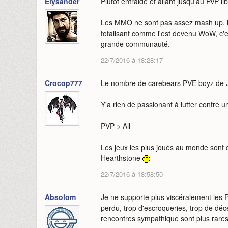
Elysander
Plutôt entraide et allant jusqu'au PvP lib
Les MMO ne sont pas assez mash up, il
totalisant comme l'est devenu WoW, c'es
grande communauté.
22/7/2016 à 18:28:17
Crocop777
Le nombre de carebears PVE boyz de
Y'a rien de passionant à lutter contre u
PVP > All
Les jeux les plus joués au monde sont 
Hearthstone
22/7/2016 à 18:58:50
Absolom
Je ne supporte plus viscéralement les Pi
perdu, trop d'escroqueries, trop de dé
rencontres sympathique sont plus rares