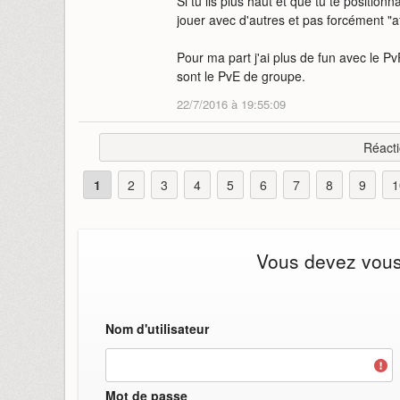
Si tu lis plus haut et que tu te positio
jouer avec d'autres et pas forcément "a
Pour ma part j'ai plus de fun avec le P
sont le PvE de groupe.
22/7/2016 à 19:55:09
Réacti
1
2
3
4
5
6
7
8
9
1
Vous devez vous i
Nom d'utilisateur
Mot de passe