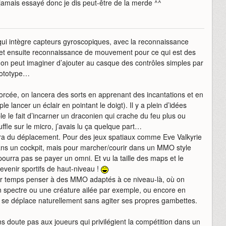
i jamais essayé donc je dis peut-être de la merde ^^
, qui intègre capteurs gyroscopiques, avec la reconnaissance
 et ensuite reconnaissance de mouvement pour ce qui est des
, on peut imaginer d’ajouter au casque des contrôles simples par
rototype…
rcée, on lancera des sorts en apprenant des incantations et en
 lancer un éclair en pointant le doigt). Il y a plein d’idées
 le fait d’incarner un draconien qui crache du feu plus ou
uffle sur le micro, j’avais lu ça quelque part…
ra du déplacement. Pour des jeux spatiaux comme Eve Valkyrie
ans un cockpit, mais pour marcher/courir dans un MMO style
ourra pas se payer un omni. Et vu la taille des maps et le
devenir sportifs de haut-niveau !
er temps penser à des MMO adaptés à ce niveau-là, où on
 spectre ou une créature ailée par exemple, ou encore en
e déplace naturellement sans agiter ses propres gambettes.
 doute pas aux joueurs qui privilégient la compétition dans un