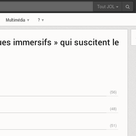
Tout JOL
Multimédia
?
ues immersifs » qui suscitent le
(56)
(48)
(51)