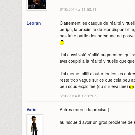
6/10/2014 à 11:53:11
Leoran
Clairement les casque de réalité virtuell
périph, la proximité de leur disponibili
pas faire partie des personne ne pouva
J'ai aussi voté réalité augmentée, qui 
avis couplé à la réalité virtuelle quel
J'ai meme faillit ajouter toutes les au
reste trop vague sur ce que cela peu app
peu sous exploitée (ou sur évaluée)
6/10/2014 à 12:07:05
Varic
Autres (merci de préciser)
au risque d avoir un gros problème de