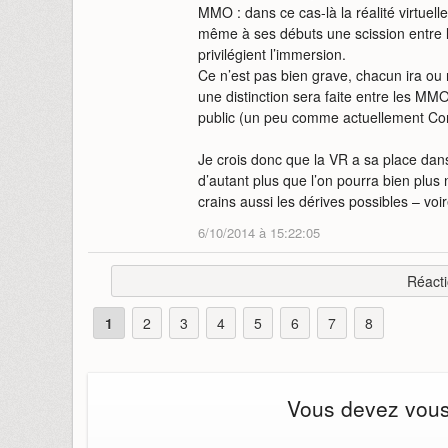
MMO : dans ce cas-là la réalité virtuel
même à ses débuts une scission entre l
privilégient l’immersion.
Ce n’est pas bien grave, chacun ira ou 
une distinction sera faite entre les 
public (un peu comme actuellement Co
Je crois donc que la VR a sa place dan
d’autant plus que l’on pourra bien plu
crains aussi les dérives possibles – vo
6/10/2014 à 15:22:05
Réacti
1
2
3
4
5
6
7
8
Vous devez vous i