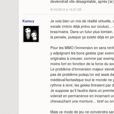
deviendrait vite désagréable, après j'a
6/10/2014 à 14:21:55
Kamuy
Je vois bien un mix de réalité virtuelle
vocale (micro déjà prévu sur oculus)…
bras/mains. Dans un futur plus lointain
la pensée, puisque ça existe déjà en p
Pour les MMO l’immersion en sera renfo
y adjoignant les bons gestes (par exemple
originales à creuser, comme par exemple
moins fort en fonction de la force du so
Le problème d’immersion majeur viend
pas de problème puisqu’on est assis d
médiéval/fantastique tout le monde ne p
rythme à tenir, les geeks finiraient par 
Je suppose qu’il faudra dans un premi
volerait en permanence en incarnant un
chevauchant une monture… bref ou on s
Mais ce mode de jeu ne conviendra sans