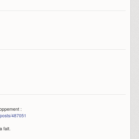
loppement :
n/posts/487051
 fait.