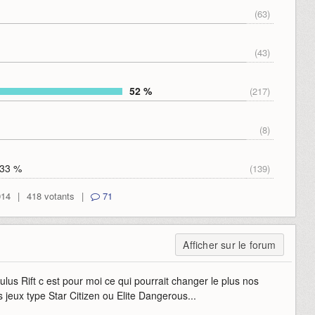
(63)
(43)
52 %
(217)
(8)
33 %
(139)
014
|
418 votants
|
71
Afficher sur le forum
Oculus Rift c est pour moi ce qui pourrait changer le plus nos
 jeux type Star Citizen ou Elite Dangerous...