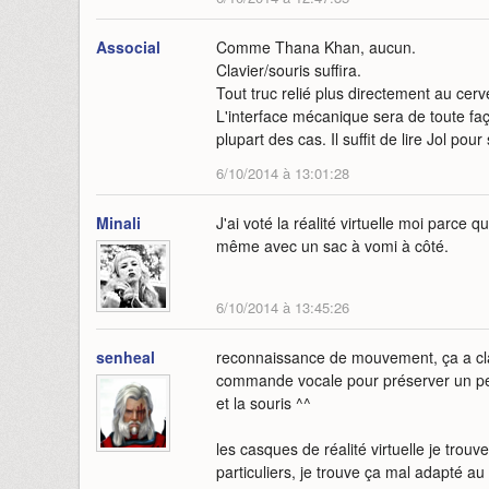
Associal
Comme Thana Khan, aucun.
Clavier/souris suffira.
Tout truc relié plus directement au ce
L'interface mécanique sera de toute faç
plupart des cas. Il suffit de lire Jol pou
6/10/2014 à 13:01:28
Minali
J'ai voté la réalité virtuelle moi parce q
même avec un sac à vomi à côté.
6/10/2014 à 13:45:26
senheal
reconnaissance de mouvement, ça a cla
commande vocale pour préserver un peu 
et la souris ^^
les casques de réalité virtuelle je trou
particuliers, je trouve ça mal adapté au