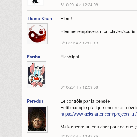
6/10/2014 à 12:34:08
Thana Khan
Rien !
Rien ne remplacera mon clavier/souris
6/10/2014 à 12:36:18
Fartha
Fleshlight.
6/10/2014 à 12:39:08
Peredur
Le contrôle par la pensée !
Petit exemple pratique encore en déve
https://www.kickstarter.com/projects...
Mais encore un peu cher pour ce que ça
6/10/2014 à 12:47:35