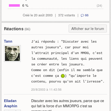
6 %
(24)
Créé le 20 août 2003
|
372 votants
|
66
Réactions
Afficher sur le forum
(66)
Tann
J'ai répondu : "Discuter avec les
autres joueurs", car pour moi
l'attrait principal d'un MMOG, c'est
la communauté, les liens qui peuvent
se créer entre les joueurs.
Comme on dit (enfin il me semble que
c'est comme ça
) "qu'importe le
contenu, pourvu qu'on ait l'ivresse".
20/8/2003 à 11:43:56
Elladan
Discuter avec les autres joueurs, parce que ce
Araphin
qui fait la force d'un MMORPG c'est sa