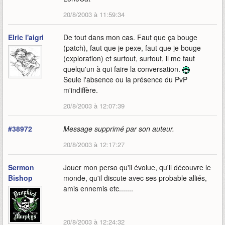
20/8/2003 à 11:59:34
Elric l'aigri
De tout dans mon cas. Faut que ça bouge
(patch), faut que je pexe, faut que je bouge
(exploration) et surtout, surtout, il me faut
quelqu'un à qui faire la conversation.
Seule l'absence ou la présence du PvP
m'indiffère.
20/8/2003 à 12:07:39
#38972
Message supprimé par son auteur.
20/8/2003 à 12:17:27
Sermon
Jouer mon perso qu'il évolue, qu'il découvre le
Bishop
monde, qu'il discute avec ses probable alliés,
amis ennemis etc.......
20/8/2003 à 12:24:32