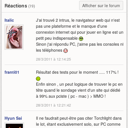
Réactions
Afficher sur le forum
(19)
Italic
J'ai trouvé 2 intrus, le navigateur web qui n'est
pas une plateforme et le manque d'une
connexion internet qui pour jouer en ligne est un
petit peu indispensable
Sinon j'ai répondu PC, j'aime pas les consoles ni
les téléphones
28/3/2011 à 12:14:25
franti01
Résultat des tests pour le moment ..... 117% !
Enfin sinon , un peut logique de trouver le pc en
tête quand le sondage vient d'un site qui dédié
à 99% aux pciste ( pc - mac ) > MMO !
28/3/2011 à 12:21:42
Hyun Sai
Il ne faudrait peut-être pas citer Torchlight dans
le lot, étant exclusivement solo, sur PC comme