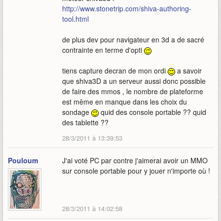
http://www.stonetrip.com/shiva-authoring-
tool.html
de plus dev pour navigateur en 3d a de sacré
contrainte en terme d'opti
tiens capture decran de mon ordi
a savoir
que shiva3D a un serveur aussi donc possible
de faire des mmos , le nombre de plateforme
est même en manque dans les choix du
sondage
quid des console portable ?? quid
des tablette ??
28/3/2011 à 13:39:53
Pouloum
J'ai voté PC par contre j'aimerai avoir un MMO
sur console portable pour y jouer n'importe où !
28/3/2011 à 14:02:58