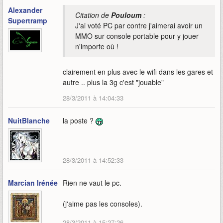
Alexander
Citation de
Pouloum
:
Supertramp
J'ai voté PC par contre j'aimerai avoir un
MMO sur console portable pour y jouer
n'importe où !
clairement en plus avec le wifi dans les gares et
autre .. plus la 3g c'est "jouable"
28/3/2011 à 14:04:33
NuitBlanche
la poste ?
28/3/2011 à 14:52:33
Marcian Irénée
Rien ne vaut le pc.
(j'aime pas les consoles).
28/3/2011 à 15:27:26