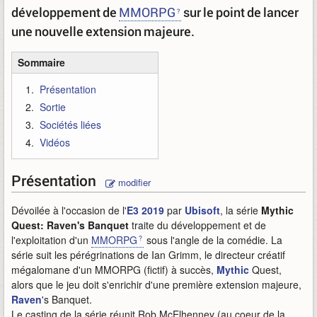
développement de
MMORPG
sur le point de lancer
une nouvelle extension majeure.
Sommaire
Présentation
Sortie
Sociétés liées
Vidéos
Présentation
modifier
Dévoilée à l'occasion de l'
E3 2019
par
Ubisoft
, la série
Mythic
Quest: Raven's Banquet
traite du développement et de
l'exploitation d'un
MMORPG
sous l'angle de la comédie. La
série suit les pérégrinations de Ian Grimm, le directeur créatif
mégalomane d'un MMORPG (fictif) à succès,
Mythic
Quest,
alors que le jeu doit s'enrichir d'une première extension majeure,
Raven
's Banquet.
Le casting de la série réunit Rob McElhenney (au coeur de la