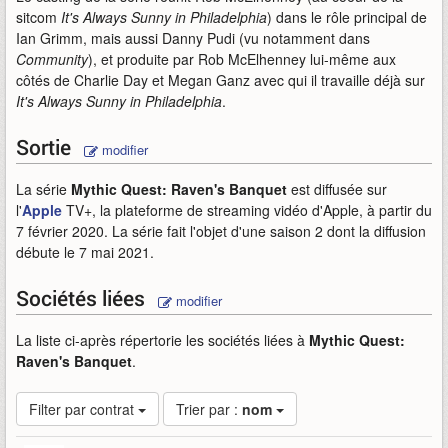
sitcom
It's Always Sunny in Philadelphia
) dans le rôle principal de
Ian Grimm, mais aussi Danny Pudi (vu notamment dans
Community
), et produite par Rob McElhenney lui-même aux
côtés de Charlie Day et Megan Ganz avec qui il travaille déjà sur
It's Always Sunny in Philadelphia
.
Sortie
modifier
La série
Mythic Quest: Raven's Banquet
est diffusée sur
l'
Apple
TV+, la plateforme de streaming vidéo d'Apple, à partir du
7 février 2020. La série fait l'objet d'une saison 2 dont la diffusion
débute le 7 mai 2021.
Sociétés liées
modifier
La liste ci-après répertorie les sociétés liées à
Mythic Quest:
Raven's Banquet
.
Filter par contrat
Trier par :
nom