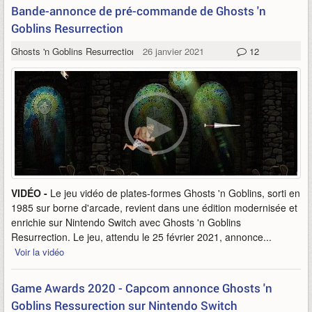
Bande-annonce de pré-commande de Ghosts 'n
Goblins Resurrection
Ghosts 'n Goblins Resurrection
26 janvier 2021
12
VIDÉO -
Le jeu vidéo de plates-formes Ghosts 'n Goblins, sorti en
1985 sur borne d'arcade, revient dans une édition modernisée et
enrichie sur Nintendo Switch avec Ghosts 'n Goblins
Resurrection. Le jeu, attendu le 25 février 2021, annonce...
Voir la vidéo
Game Awards 2020 - Capcom annonce Ghosts 'n
Goblins Ressurection sur Nintendo Switch