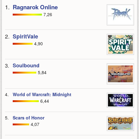
1.
Ragnarok Online
7,26
2.
SpiritVale
4,90
3.
Soulbound
5,84
4.
World of Warcraft: Midnight
6,44
5.
Scars of Honor
4,07