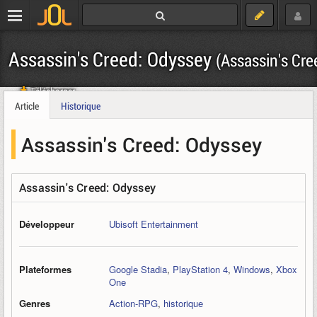
Assassin's Creed: Odyssey
(Assassin's Cre
Télécharger
Article
Historique
Assassin's Creed: Odyssey
Assassin's Creed: Odyssey
Développeur
Ubisoft Entertainment
Plateformes
Google Stadia
,
PlayStation 4
,
Windows
,
Xbox
One
Genres
Action-RPG
,
historique