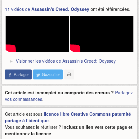
11 vidéos de
Assassin's Creed: Odyssey
ont été référencées.
Visionner les vidéos de Assassin's Creed: Odyssey
Partager
Gazouiller
Cet article est incomplet ou comporte des erreurs ?
Partagez
vos connaissances
.
Cet article est sous
licence libre Creative Commons paternité
partage à l’identique
.
Vous souhaitez le réutiliser ?
Incluez un lien vers cette page et
mentionnez la licence
.