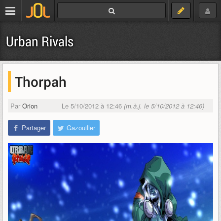
Urban Rivals
Thorpah
Par
Orion
Le 5/10/2012 à 12:46
(m.à.j. le 5/10/2012 à 12:46)
Partager
Gazouiller