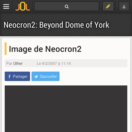
Neocron2: Beyond Dome of York
Image de Neocron2
Par
Uther
Le 6/2/2007 à 11:14
Partager
Gazouiller