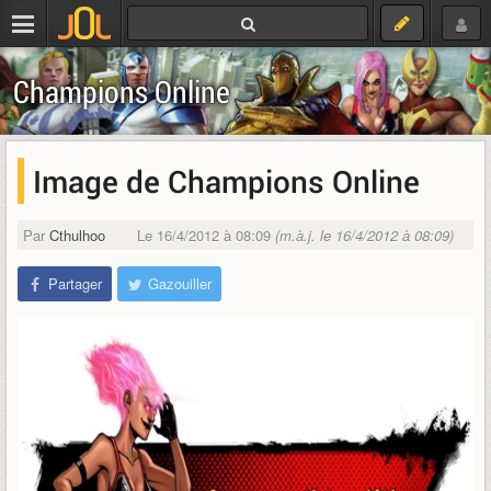
Champions Online
Image de Champions Online
Par
Cthulhoo
Le 16/4/2012 à 08:09
(m.à.j. le 16/4/2012 à 08:09)
Partager
Gazouiller