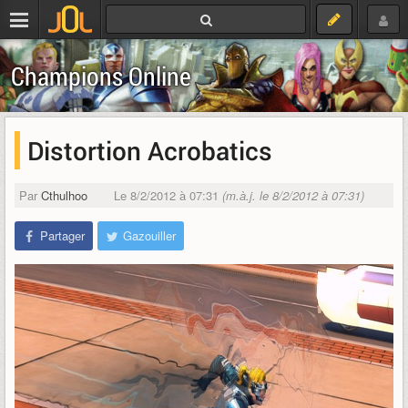
Champions Online
Distortion Acrobatics
Par
Cthulhoo
Le 8/2/2012 à 07:31
(m.à.j. le 8/2/2012 à 07:31)
Partager
Gazouiller