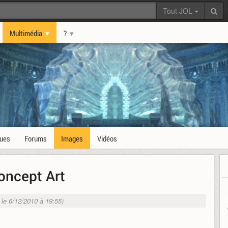
Tout JOL
Multimédia
?
ques
Forums
Images
Vidéos
oncept Art
. le 6/12/2010 à 19:55)