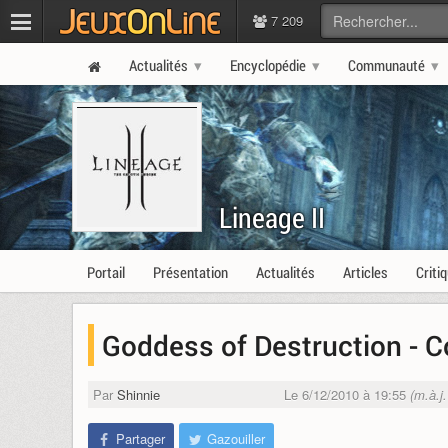
7 209
Actualités
Encyclopédie
Communauté
Lineage II
Portail
Présentation
Actualités
Articles
Criti
Goddess of Destruction - C
Par
Shinnie
Le 6/12/2010 à 19:55
(m.à.j
Partager
Gazouiller