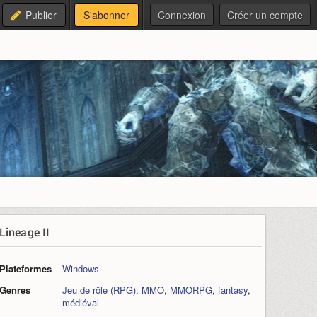
Publier
S'abonner
Connexion
Créer un compte
Lineage II
Plateformes
Windows
Genres
Jeu de rôle (RPG)
,
MMO
,
MMORPG
,
fantasy
,
médiéval