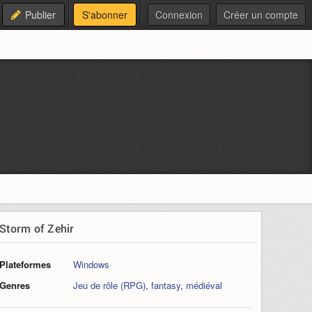
Publier
S'abonner
Connexion
Créer un compte
Storm of Zehir
Plateformes
Windows
Genres
Jeu de rôle (RPG)
,
fantasy
,
médiéval