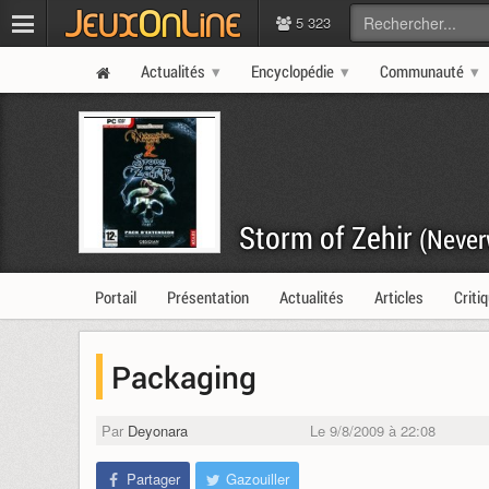
5 323
Actualités
Encyclopédie
Communauté
Storm of Zehir
(Never
Portail
Présentation
Actualités
Articles
Criti
Packaging
Par
Deyonara
Le 9/8/2009 à 22:08
Partager
Gazouiller