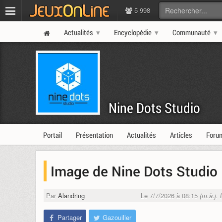
5 998
Actualités
Encyclopédie
Communauté
Nine Dots Studio
Portail
Présentation
Actualités
Articles
Foru
Image de Nine Dots Studio
Par
Alandring
Le 7/7/2026 à 08:15
(m.à.j. 
Partager
Gazouiller