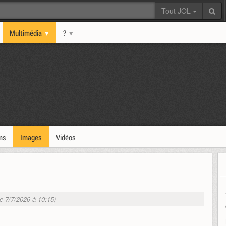
Tout JOL
Multimédia
?
ms
Images
Vidéos
le 7/7/2026 à 10:15)