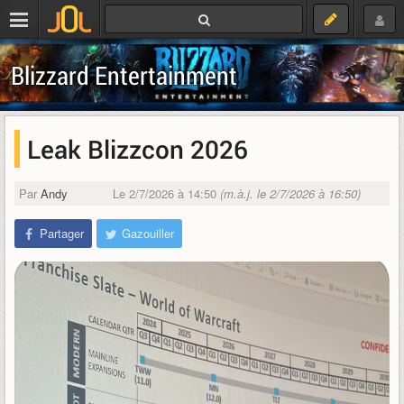
Blizzard Entertainment
Leak Blizzcon 2026
Par
Andy
Le 2/7/2026 à 14:50
(m.à.j. le 2/7/2026 à 16:50)
Partager
Gazouiller