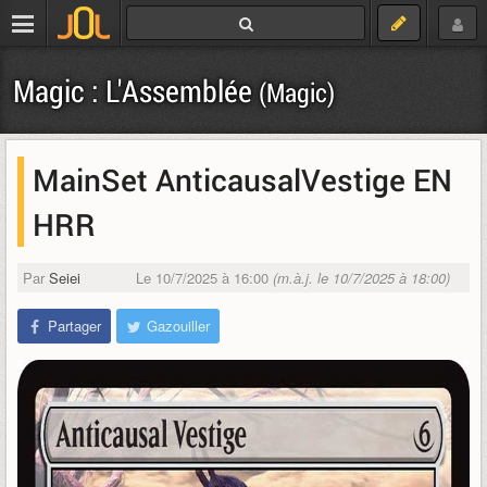
Magic : L'Assemblée
(Magic)
MainSet AnticausalVestige EN
HRR
Par
Seiei
Le 10/7/2025 à 16:00
(m.à.j. le 10/7/2025 à 18:00)
Partager
Gazouiller