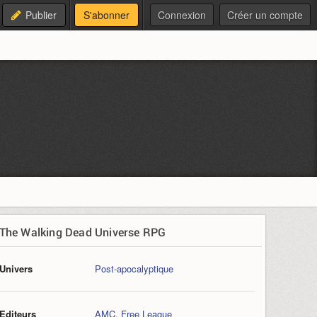
Publier
S'abonner
Connexion
Créer un compte
The Walking Dead Universe RPG
Univers
Post-apocalyptique
Editeurs
AMC
,
Free League