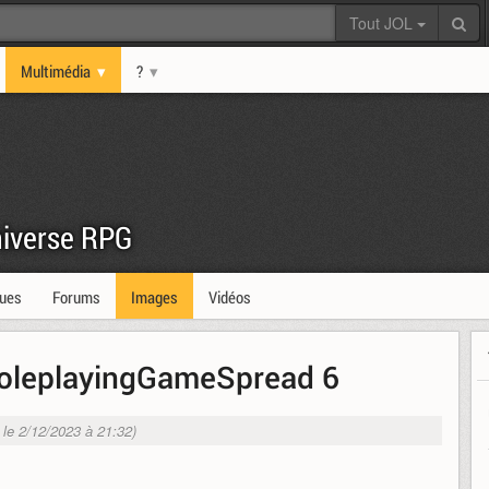
Tout JOL
Multimédia
?
niverse RPG
ques
Forums
Images
Vidéos
oleplayingGameSpread 6
. le 2/12/2023 à 21:32)