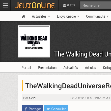
6 209
Actualités
Encyclopédie
Communauté
The Walking Dead U
Portail
Présentation
Actualités
Articles
Criti
TheWalkingDeadUniverseR
Par
Seiei
Le 2/12/2023 à 21:32
(m.à.j
Partager
Gazouiller