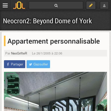
Neocron2: Beyond Dome of York
Appartement personnalisable
Par
NeoGrifteR
Le 26/1/2005 à 22:06
Partager
Gazouiller