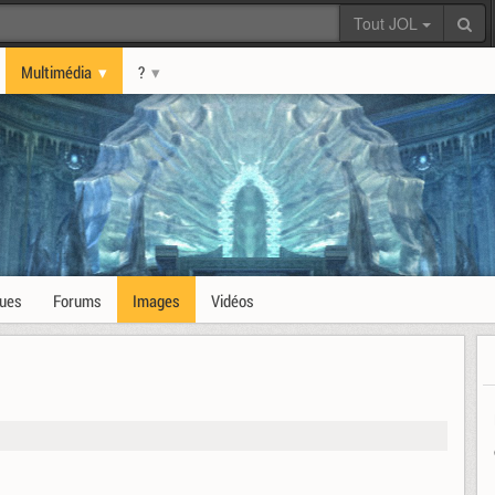
Tout JOL
Multimédia
?
ques
Forums
Images
Vidéos