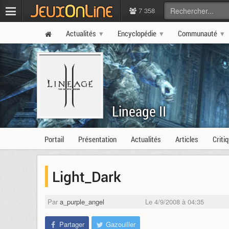
7 358
Actualités
Encyclopédie
Communauté
Lineage II
Portail
Présentation
Actualités
Articles
Criti
Light_Dark
Par
a_purple_angel
Le 4/9/2008 à 04:35
Partager
Gazouiller