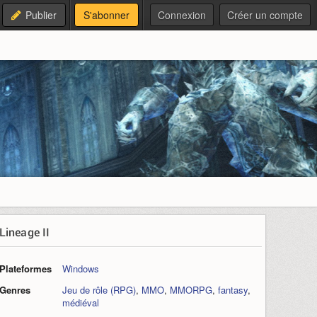
Publier
S'abonner
Connexion
Créer un compte
Lineage II
Plateformes
Windows
Genres
Jeu de rôle (RPG)
,
MMO
,
MMORPG
,
fantasy
,
médiéval