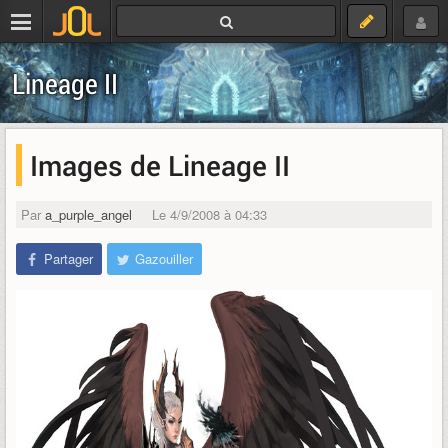
Lineage II
Images de Lineage II
Par
a_purple_angel
Le 4/9/2008 à 04:33
Partager
Gazouiller