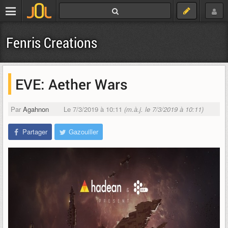
Fenris Creations
EVE: Aether Wars
Par
Agahnon
Le 7/3/2019 à 10:11
(m.à.j. le 7/3/2019 à 10:11)
Partager
Gazouiller