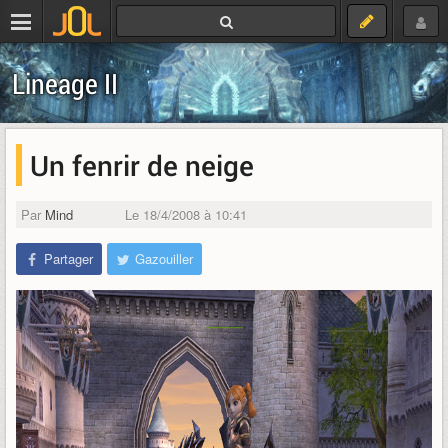
Lineage II
Un fenrir de neige
Par
Mind
Le 18/4/2008 à 10:41
Partager
Gazouiller