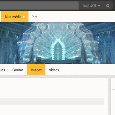
Tout JOL
Multimédia
?
ques
Forums
Images
Vidéos