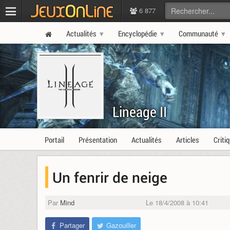
6 877
Actualités
Encyclopédie
Communauté
Lineage II
Portail
Présentation
Actualités
Articles
Criti
Un fenrir de neige
Par
Mind
Le 18/4/2008 à 10:41
Partager
Gazouiller