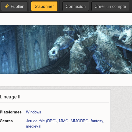
Publier
S'abonner
Connexion
Créer un compte
Lineage II
Plateformes
Windows
Genres
Jeu de rôle (RPG)
,
MMO
,
MMORPG
,
fantasy
,
médiéval