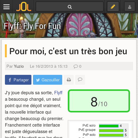
Flyff: Fly For Fun
Pour moi, c'est un très bon jeu
Par
Yuzio
Le 16/2/2013 à 15:13
0
Partager
Gazouiller
J'y joue depuis sa sortie,
Flyff
8
a beaucoup changé, un seul
/10
point qui me déçoit vraiment,
la nouvelle interface qui
change beaucoup du premier.
Franchement cette interface
est juste dégueulasse et
inutile, il faudrait que les devs