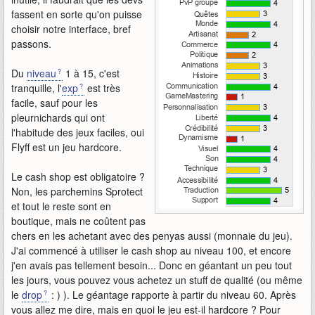
fassent en sorte qu'on puisse
choisir notre interface, bref
passons.
Du
niveau
1 à 15, c'est
tranquille, l'
exp
est très
facile, sauf pour les
pleurnichards qui ont
l'habitude des jeux faciles, oui
Flyff est un jeu hardcore.
Le cash shop est obligatoire ?
Non, les parchemins Sprotect
et tout le reste sont en
boutique, mais ne coûtent pas
chers en les achetant avec des penyas aussi (monnaie du jeu).
J'ai commencé à utiliser le cash shop au niveau 100, et encore
j'en avais pas tellement besoin... Donc en géantant un peu tout
les jours, vous pouvez vous achetez un stuff de qualité (ou même
le
drop
: ) ). Le géantage rapporte à partir du niveau 60. Après
vous allez me dire, mais en quoi le jeu est-il hardcore ? Pour