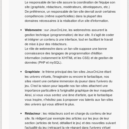
Le responsable de fan-site assure la coordination de l'équipe son
site (graphiste, rédacteurs, modérateurs, développeurs, etc.)
De préférence, un responsable de fan-site devrait avoir certaines
compétences (même superficielles) dans la plupart des
domaines nécessaires à la réalisation d'un site d'information.
: sur JeuxOnLine, les webmestres assurent la
Webmestre
gestion technique (programmation) de leur site. Il s'agit de coder
et intégrer un contenu à une interface, tout en facilitant le travail
de mise à jour des rédacteurs.
Le rôle de webmestre dans un fan-site suppose une bonne
connaissance des langages de programmation d'édition
information (notamment le X/HTML et les CSS) et de gestion de
données (PHP et mySQL).
: le thème principal des fan-sites JeuxOnLine étant
Graphiste
les univers virtuels, l'imaginaire ou encore le fantastique, nos
sites visent une certaine immersion du joueur dans l'univers du
jeu. C'est la raison pour laquelle nos fan-sites attachent une
importance particulière à l'originalité graphique de leur maquette.
Ainsi, si vous vous sentez une âme d'artiste, que le fantastique
vous inspire, n'hésitez pas à proposer vos talents aux fan-sites
des univers qui vous attirent le plus.
: les rédacteurs sont en charge du contenu de leur
Rédacteur
site. Ils rédigent par exemple des articles sur les jeux de leur
section (articles de fond, détaillant le jeu) et des nouvelles suivant
l'actualité du jeu (retraçant la vie régnant dans l'univers virtuel